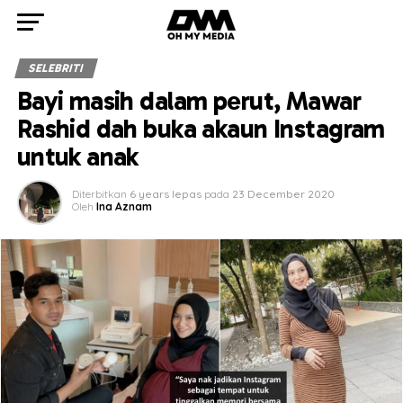
SELEBRITI
Bayi masih dalam perut, Mawar
Rashid dah buka akaun Instagram
untuk anak
Diterbitkan
6 years lepas
pada
23 December 2020
Oleh
Ina Aznam