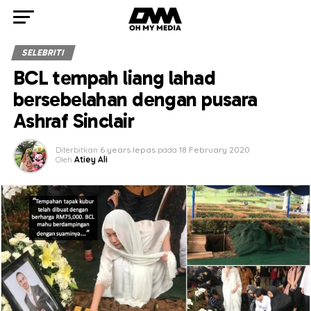
SELEBRITI
BCL tempah liang lahad
bersebelahan dengan pusara
Ashraf Sinclair
Diterbitkan
6 years lepas
pada
18 February 2020
Oleh
Atiey Ali