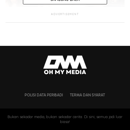
ADVERTISEMENT
Menurut beberapa laporan media tempatan dan
Indonesia, Bunga Citra Lestari ataupun BCL dikatakan
telah menempah dua liang lahad secara bersebelahan di
salah sebuah tanah perkuburan San Diego Hills di
Indonesia.
POLISI DATA PERIBADI
TERMA DAN SYARAT
Bukan sekadar media, bukan sekadar cerita. Di sini, semua jadi luar
biasa!