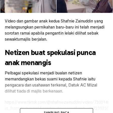
Video dan gambar anak kedua Shafnie Zainuddin yang
melangsungkan pernikahan baru-baru ini telah menjadi
sorotan ramai apabila pengantin lelaki dilihat sebak
sewaktumajlis berjalan.
Netizen buat spekulasi punca
anak menangis
Pelbagai spekulasi menjadi bualan netizen
memandangkan bekas suami kepada Shafnie iaitu
pengacara dan usahawan terkenal, Datuk AC Mizal
dilihat tiada di majlis berkenaan.
https://www.tiktok.com/@shafniezainuddin/video/730014
is_from_webapp=1&sender_device=pc&web_id=72392507
SAMBUNG BACA