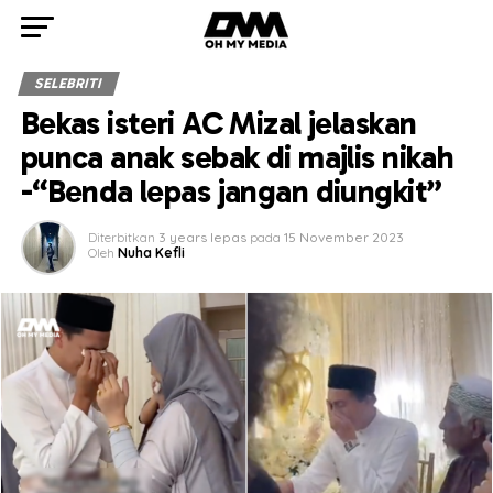
SELEBRITI
Bekas isteri AC Mizal jelaskan
punca anak sebak di majlis nikah
-“Benda lepas jangan diungkit”
Diterbitkan
3 years lepas
pada
15 November 2023
Oleh
Nuha Kefli