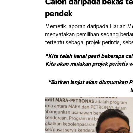
Calon daripada bekas te
pendek
Memetik laporan daripada Harian M
menyatakan pemilihan sedang berla
tertentu sebagai projek perintis, seb
“
Kita telah kenal pasti beberapa c
Kita akan mulakan projek perintis w
“Butiran lanjut akan diumumkan P
l