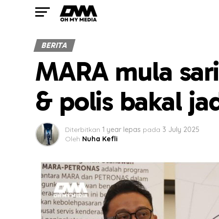
BERITA
MARA mula sari
& polis bakal 
Diterbitkan
1 year lepas
pada
3 July 2025
Oleh
Nuha Kefli