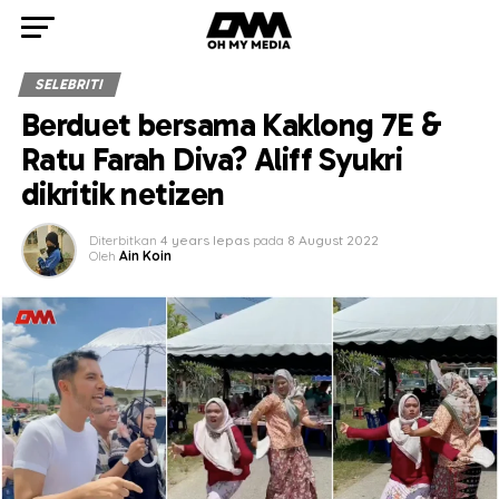
SELEBRITI
Berduet bersama Kaklong 7E &
Ratu Farah Diva? Aliff Syukri
dikritik netizen
Diterbitkan
4 years lepas
pada
8 August 2022
Oleh
Ain Koin