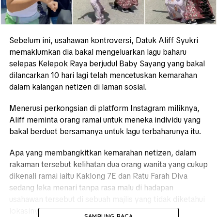
Sebelum ini, usahawan kontroversi, Datuk Aliff Syukri
memaklumkan dia bakal mengeluarkan lagu baharu
selepas Kelepok Raya berjudul Baby Sayang yang bakal
dilancarkan 10 hari lagi telah mencetuskan kemarahan
dalam kalangan netizen di laman sosial.
Menerusi perkongsian di platform Instagram miliknya,
Aliff meminta orang ramai untuk meneka individu yang
bakal berduet bersamanya untuk lagu terbaharunya itu.
Apa yang membangkitkan kemarahan netizen, dalam
rakaman tersebut kelihatan dua orang wanita yang cukup
dikenali ramai iaitu Kaklong 7E dan Ratu Farah Diva
sedang leka menari tanpa rasa malu di hadapan
usahawan tersebut di sebuah majlis yang tidak diketahui
lokasinya.
SAMBUNG BACA