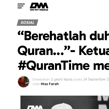
SOSIAL
“Berehatlah du
Quran…”- Ketua
#QuranTime me
Diterbitkan
2 years lepas
pada
24 September 
Oleh
Miss Farah