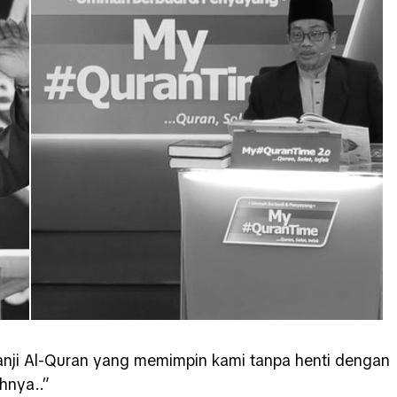
anji Al-Quran yang memimpin kami tanpa henti dengan
hnya..”