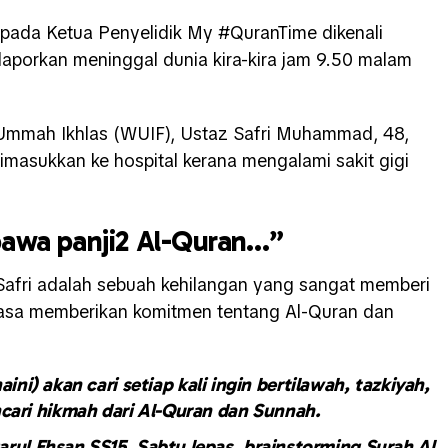
pada Ketua Penyelidik My #QuranTime dikenali
dilaporkan meninggal dunia kira-kira jam 9.50 malam
 Ummah Ikhlas (WUIF), Ustaz Safri Muhammad, 48,
imasukkan ke hospital kerana mengalami sakit gigi
bawa panji2 Al-Quran…”
Safri adalah sebuah kehilangan yang sangat memberi
entiasa memberikan komitmen tentang Al-Quran dan
ini) akan cari setiap kali ingin bertilawah, tazkiyah,
ari hikmah dari Al-Quran dan Sunnah.
arul Ehsan SS15, Sabtu lepas, brainstorming Surah Al