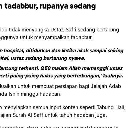
 tadabbur, rupanya sedang
ividu tidak menyangka Ustaz Safri sedang bertarung
nggunya untuk menyampaikan tadabbur.
hospital, ditidurkan dan ketika akak sampai seiring
pital, ustaz sedang bertarung nyawa.
 jantung terhenti. 9.50 malam Allah memanggil ustaz
eperti puing-puing halus yang berterbangan,”luahnya.
jadualkan untuk membuat persiapan bagi Jelajah Adab
ada Isnin minggu hadapan.
ah menyiapkan semua input konten seperti Tabung Haji,
ajian Surah Al Saff untuk tahun hadapan juga.