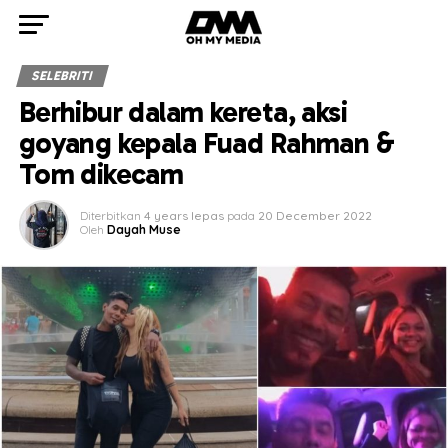
SELEBRITI
Berhibur dalam kereta, aksi
goyang kepala Fuad Rahman &
Tom dikecam
Diterbitkan
4 years lepas
pada
20 December 2022
Oleh
Dayah Muse