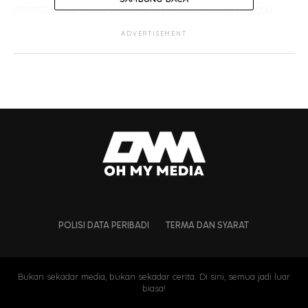
memuat naik menu masakannya pada hujung minggu
berserta
background
suara Jep yang sakan mahu makan
ADVERTISEMENT
bubur seperti yang diucapkan diatas pentas tempoh
hari.
POLISI DATA PERIBADI
TERMA DAN SYARAT
Bukan sekadar media, bukan sekadar cerita. Di sini, semua jadi luar
biasa!