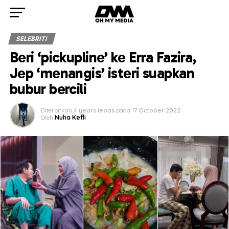
SELEBRITI
Beri ‘pickupline’ ke Erra Fazira,
Jep ‘menangis’ isteri suapkan
bubur bercili
Diterbitkan
4 years lepas
pada
17 October 2022
Oleh
Nuha Kefli