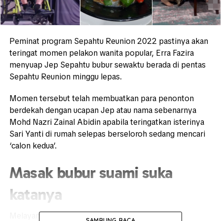
Peminat program Sepahtu Reunion 2022 pastinya akan
teringat momen pelakon wanita popular, Erra Fazira
menyuap Jep Sepahtu bubur sewaktu berada di pentas
Sepahtu Reunion minggu lepas.
Momen tersebut telah membuatkan para penonton
berdekah dengan ucapan Jep atau nama sebenarnya
Mohd Nazri Zainal Abidin apabila teringatkan isterinya
Sari Yanti di rumah selepas berseloroh sedang mencari
‘calon kedua’.
Masak bubur suami suka
katanya
Melayan ragam suaminya, Sari Yanti dilihat telah
SAMBUNG BACA