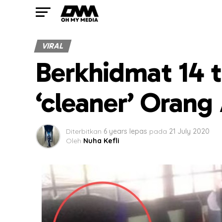
VIRAL
Berkhidmat 14 t
‘cleaner’ Orang
Diterbitkan
6 years lepas
pada
21 July 2020
Oleh
Nuha Kefli