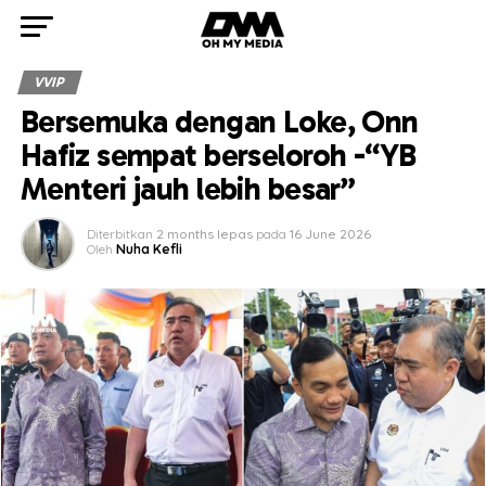
VVIP
Bersemuka dengan Loke, Onn
Hafiz sempat berseloroh -“YB
Menteri jauh lebih besar”
Diterbitkan
2 months lepas
pada
16 June 2026
Oleh
Nuha Kefli