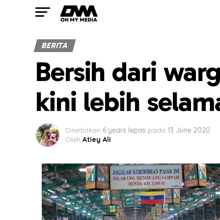
BERITA
Bersih dari war
kini lebih selam
Diterbitkan
6 years lepas
pada
13 June 2020
Oleh
Atiey Ali