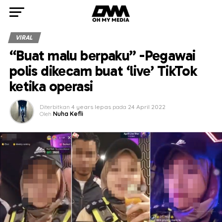
VIRAL
“Buat malu berpaku” -Pegawai
polis dikecam buat ‘live’ TikTok
ketika operasi
Diterbitkan
4 years lepas
pada
24 April 2022
Oleh
Nuha Kefli