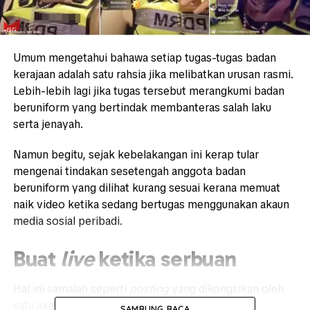
Umum mengetahui bahawa setiap tugas-tugas badan
kerajaan adalah satu rahsia jika melibatkan urusan rasmi.
Lebih-lebih lagi jika tugas tersebut merangkumi badan
beruniform yang bertindak membanteras salah laku
serta jenayah.
Namun begitu, sejak kebelakangan ini kerap tular
mengenai tindakan sesetengah anggota badan
beruniform yang dilihat kurang sesuai kerana memuat
naik video ketika sedang bertugas menggunakan akaun
media sosial peribadi.
Buat
live
ketika serbuan
Hal ini samalah seperti
posting
yang dikongsikan oleh
satu akaun Twitter apabila memuat naik kembali
SAMBUNG BACA