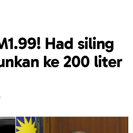
1.99! Had siling
unkan ke 200 liter
6