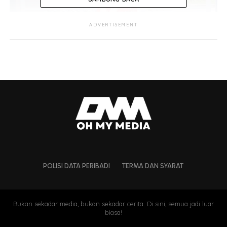
ADVERTISEMENT
Menurut pelakon berusia 38 tahun itu, dia mengakui
tanggungjawab sebagai seorang ibu tiri adalah satu tugas
yang mencabar untuk dilalui dalam kehidupan seharian.
POLISI DATA PERIBADI
TERMA DAN SYARAT
Bukan sekadar media, bukan sekadar cerita. Di sini, semua jadi luar
biasa!