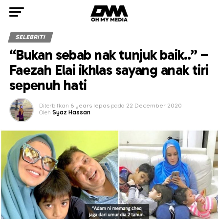
SELEBRITI
“Bukan sebab nak tunjuk baik..” –
Faezah Elai ikhlas sayang anak tiri
sepenuh hati
Diterbitkan
6 years lepas
pada
22 December 2020
Oleh
Syaz Hassan