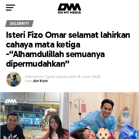
SELEBRITI
Isteri Fizo Omar selamat lahirkan
cahaya mata ketiga
-“Alhamdulillah semuanya
dipermudahkan”
Diterbitkan
1 year lepas
pada
18 June 2025
Oleh
Ain Koin