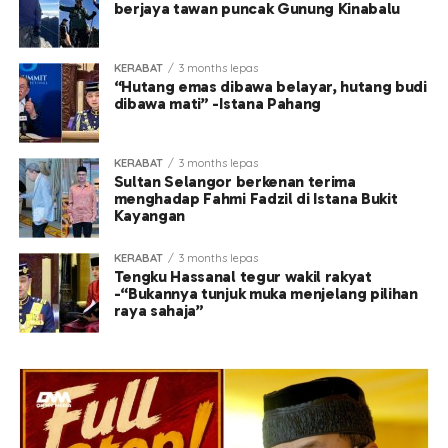
berjaya tawan puncak Gunung Kinabalu
KERABAT
3 months lepas
“Hutang emas dibawa belayar, hutang budi
dibawa mati” -Istana Pahang
KERABAT
3 months lepas
Sultan Selangor berkenan terima
menghadap Fahmi Fadzil di Istana Bukit
Kayangan
KERABAT
3 months lepas
Tengku Hassanal tegur wakil rakyat
-“Bukannya tunjuk muka menjelang pilihan
raya sahaja”