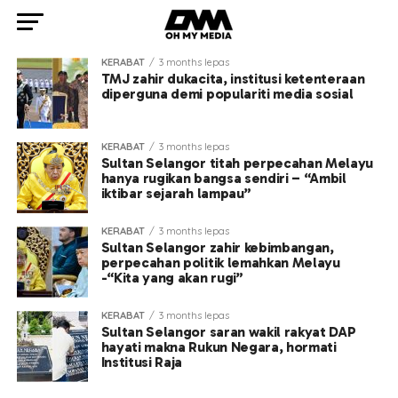
KERABAT
3 months lepas
TMJ zahir dukacita, institusi ketenteraan
diperguna demi populariti media sosial
KERABAT
3 months lepas
Sultan Selangor titah perpecahan Melayu
hanya rugikan bangsa sendiri – “Ambil
iktibar sejarah lampau”
KERABAT
3 months lepas
Sultan Selangor zahir kebimbangan,
perpecahan politik lemahkan Melayu
-“Kita yang akan rugi”
KERABAT
3 months lepas
Sultan Selangor saran wakil rakyat DAP
hayati makna Rukun Negara, hormati
Institusi Raja