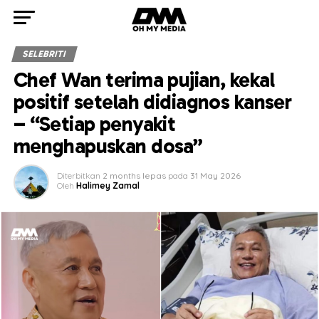
SELEBRITI
Chef Wan terima pujian, kekal
positif setelah didiagnos kanser
– “Setiap penyakit
menghapuskan dosa”
Diterbitkan
2 months lepas
pada
31 May 2026
Oleh
Halimey Zamal