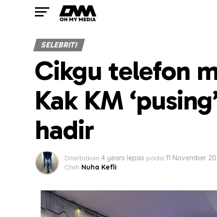
SELEBRITI
Cikgu telefon m
Kak KM ‘pusing’
hadir
Diterbitkan
4 years lepas
pada
11 November 20
Oleh
Nuha Kefli