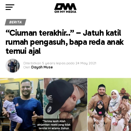
BERITA
“Ciuman terakhir..” – Jatuh katil
rumah pengasuh, bapa reda anak
temui ajal
Diterbitkan
5 years lepas
pada
24 May 2021
Oleh
Dayah Muse