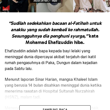
“Sudilah sedekahkan bacaan al-Fatihah untuk
anakku yang sudah kembali ke rahmatullah.
Sesungguhnya dia penghuni syurga,”
kata
Mohamad Ehafizuddin hiba.
Ehafizuddin adalah bapa kepada bayi lelaki yang
meninggal dunia dipercayai akibat terjatuh dari katil
rumah pengasuhnya di Paka, Dungun dalam kejadian
pada Sabtu lalu.
Menurut laporan Sinar Harian, mangsa Khaleel Islam
yang berusia 14 bulan disahkan meninggal dunia ketika
menerima rawatan di Hospital Sultanah Nurzahirah
(HSNZ), malam tadi.
Menerusi laman Facebook, Ehafizuddin memuat naik
SAMBUNG BACA