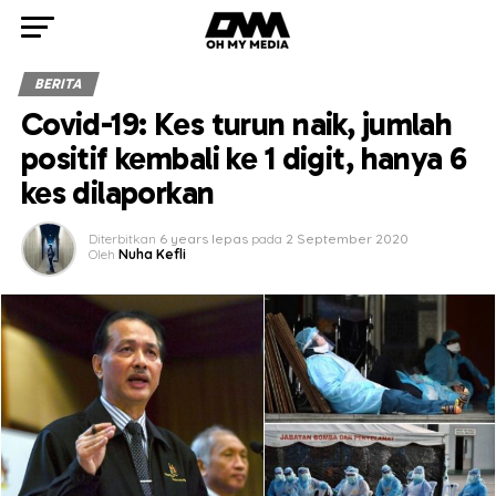
BERITA
Covid-19: Kes turun naik, jumlah
positif kembali ke 1 digit, hanya 6
kes dilaporkan
Diterbitkan
6 years lepas
pada
2 September 2020
Oleh
Nuha Kefli