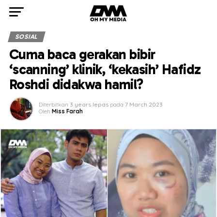
SOSIAL
Cuma baca gerakan bibir
‘scanning’ klinik, ‘kekasih’ Hafidz
Roshdi didakwa hamil?
Diterbitkan
3 years lepas
pada
7 March 2023
Oleh
Miss Farah