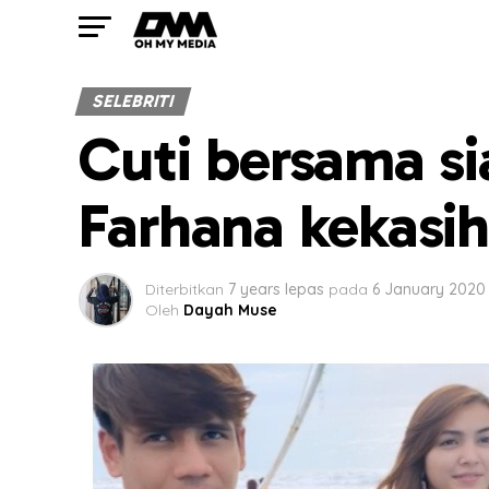
SELEBRITI
Cuti bersama si
Farhana kekasi
Diterbitkan
7 years lepas
pada
6 January 2020
Oleh
Dayah Muse