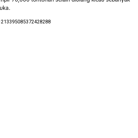
suka.
us/1213395085372428288