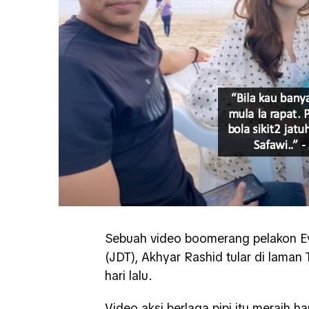
Sebuah video boomerang pelakon Ey
(JDT), Akhyar Rashid tular di laman
hari lalu.
Video aksi berlaga pipi itu meraih 