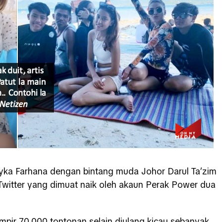
ka Farhana dengan bintang muda Johor Darul Ta’zim
 Twitter yang dimuat naik oleh akaun Perak Power dua
hampir 70,000 tontonan selain diulang kicau sebanyak