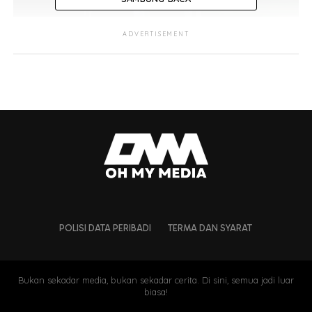
ADVERTISEMENT
Kisah ini berlaku sekitar 7 tahun lepas, sewaktu aku
melanjutkan pelajaran di Sabah. Suatu hari, aku dan 3
rakan sekelas ditugaskan untuk buat
assignment
di Kota
Belud. Macam biasalah dah dapat berjalan memang
excited masing-masing. Sepatutnya kami memulakan
perjalanan siang tapi sebab kawan aku Amy ada hal, so
kami gerak selepas Isyak semata-mata nak ambil
feel
angin malam!
POLISI DATA PERIBADI
TERMA DAN SYARAT
Bukan sekadar media, bukan sekadar cerita. Di sini, semua jadi luar
biasa!