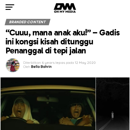
BRANDED CONTENT
“Cuuu, mana anak aku!” – Gadis
ini kongsi kisah ditunggu
Penanggal di tepi jalan
Diterbitkan
6 years lepas
pada
12 May 2020
Oleh
Bella Bahrin