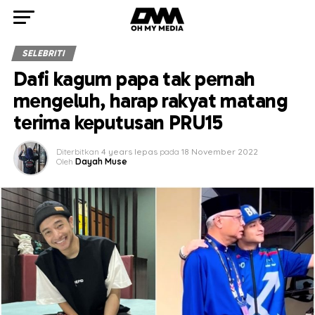
SELEBRITI
Dafi kagum papa tak pernah
mengeluh, harap rakyat matang
terima keputusan PRU15
Diterbitkan
4 years lepas
pada
18 November 2022
Oleh
Dayah Muse