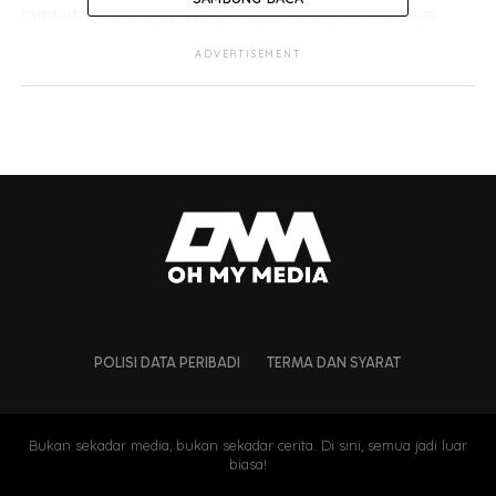
rambutnya panjang. Walau bagaimanapun, menerusi
perkongsian isterinya iaitu Sari Yanti, Jep terlihat kemas
ADVERTISEMENT
selepas memotong pendek kembali rambutnya seperti
sebelum ini.
POLISI DATA PERIBADI
TERMA DAN SYARAT
Bukan sekadar media, bukan sekadar cerita. Di sini, semua jadi luar
biasa!