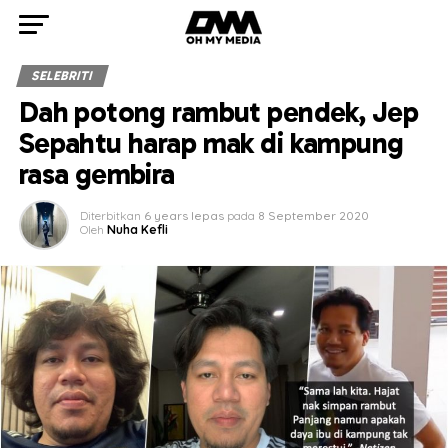
SELEBRITI
Dah potong rambut pendek, Jep
Sepahtu harap mak di kampung
rasa gembira
Diterbitkan
6 years lepas
pada
8 September 2020
Oleh
Nuha Kefli