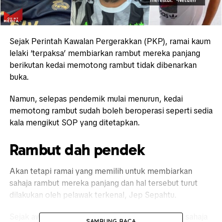
Sejak Perintah Kawalan Pergerakkan (PKP), ramai kaum
lelaki ‘terpaksa’ membiarkan rambut mereka panjang
berikutan kedai memotong rambut tidak dibenarkan
buka.
Namun, selepas pendemik mulai menurun, kedai
memotong rambut sudah boleh beroperasi seperti sedia
kala mengikut SOP yang ditetapkan.
Rambut dah pendek
Akan tetapi ramai yang memilih untuk membiarkan
sahaja rambut mereka panjang dan hal tersebut turut
dilakukan oleh pelawak terkenal, Jep Sepahtu.
Sejak awal tahun, dia memilih untuk membiarkan sahaja
SAMBUNG BACA