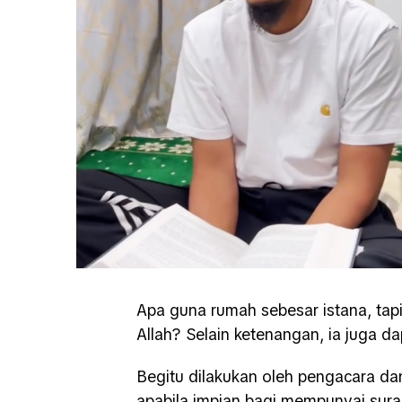
Apa guna rumah sebesar istana, tap
Allah? Selain ketenangan, ia juga d
Begitu dilakukan oleh pengacara d
apabila impian bagi mempunyai sura