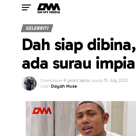
SELEBRITI
Dah siap dibina
ada surau impi
Diterbitkan
4 years lepas
pada
15 July 2022
Oleh
Dayah Muse