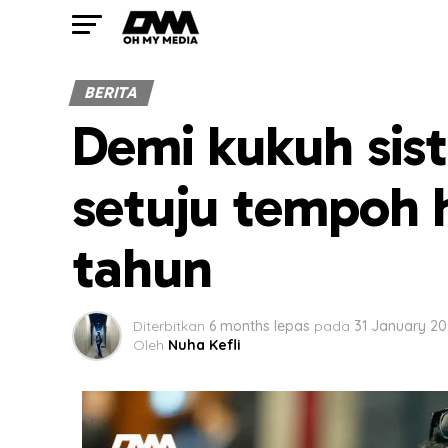
BERITA
Demi kukuh sis
setuju tempoh 
tahun
Diterbitkan
6 months lepas
pada
31 January 20
Oleh
Nuha Kefli