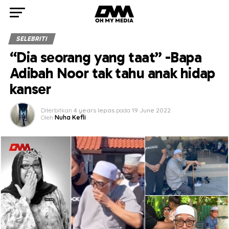
SELEBRITI
“Dia seorang yang taat” -Bapa
Adibah Noor tak tahu anak hidap
kanser
Diterbitkan
4 years lepas
pada
19 June 2022
Oleh
Nuha Kefli