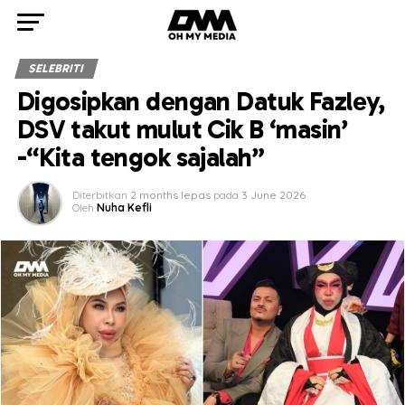
SELEBRITI
Digosipkan dengan Datuk Fazley,
DSV takut mulut Cik B ‘masin’
-“Kita tengok sajalah”
Diterbitkan
2 months lepas
pada
3 June 2026
Oleh
Nuha Kefli