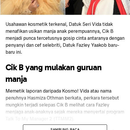
Usahawan kosmetik terkenal, Datuk Seri Vida tidak
menafikan usikan manja anak perempuannya, Cik B
menjadi punca tercetusnya gosip cinta antaranya dengan
penyanyi dan cef selebriti, Datuk Fazley Yaakob baru-
baru ini.
Cik B yang mulakan guruan
manja
Memetik laporan daripada Kosmo! Vida atau nama
penuhnya Hasmiza Othman berkata, perkara tersebut
mungkin terjadi selepas Cik B melihat cara Fazley
menjaga anak-anaknya sejak mereka menyertai program
Talk To My Manager 2 (TTMM2).
SAMBUNG BACA