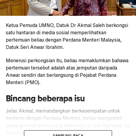
Ketua Pemuda UMNO, Datuk Dr Akmal Saleh berkongsi
satu hantaran di media sosial memperlihatkan
pertemuan beliau dengan Perdana Menteri Malaysia,
Datuk Seri Anwar Ibrahim.
Menerusi perkongsian itu, beliau memaklumkan bahawa
pertemuan tersebut adalah atas jemputan daripada
Anwar sendiri dan berlangsung di Pejabat Perdana
Menteri (PMO).
Bincang beberapa isu
Jelas Akmal, memandangkan berkesempatan untuk
bertemu dengan Perdana Menteri, beliau mengambil
peluang untuk berbincang beberapa isu dan berharap hal
tersebut memberi kebaikkan kepada masyarakat.
SAMBUNG BACA