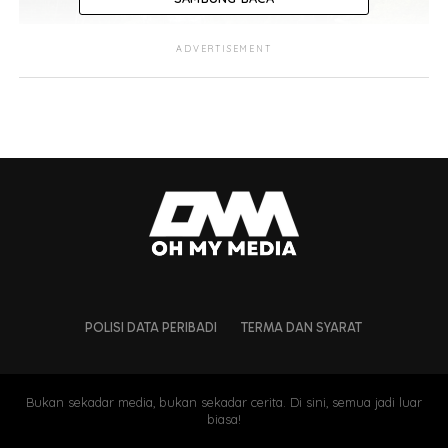
ADVERTISEMENT
“Kita perlu tunggu dia keluar hospital sebelum
mengambil tindakan selanjutnya.
“Dia sedang menerima rawatan di Hospital
Taiping,”
katanya.
POLISI DATA PERIBADI
TERMA DAN SYARAT
Noor Hisam memberitahu pemandu bas tersebut
mengalami kecederaan pada bahagian tangan selain
mendedahkan pihaknya belum mengambil keterangan
Bukan sekadar media, bukan sekadar cerita. Di sini, semua jadi luar
daripada lelaki berkenaan.
biasa!