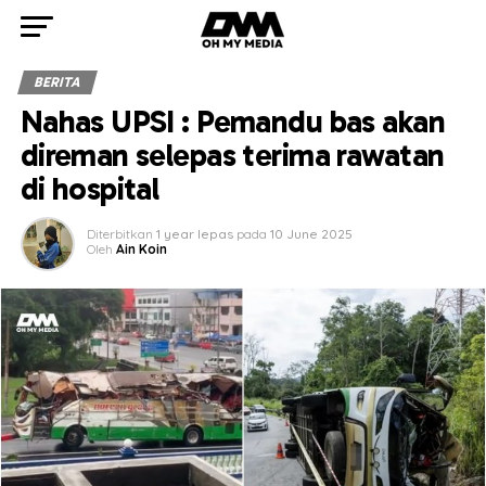
BERITA
Nahas UPSI : Pemandu bas akan
direman selepas terima rawatan
di hospital
Diterbitkan
1 year lepas
pada
10 June 2025
Oleh
Ain Koin