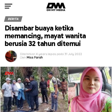
BERITA
Disambar buaya ketika
memancing, mayat wanita
berusia 32 tahun ditemui
Diterbitkan
4 years lepas
pada
31 July 2022
Oleh
Miss Farah