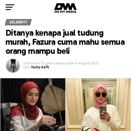
SELEBRITI
Ditanya kenapa jual tudung
murah, Fazura cuma mahu semua
orang mampu beli
Diterbitkan
5 years lepas
pada
4 August 2021
Oleh
Nuha Kefli