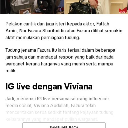
Pelakon cantik dan juga isteri kepada aktor, Fattah
Amin, Nur Fazura Sharifuddin atau Fazura dilihat semakin
aktif memulakan perniagaan tudung.
Tudung jenama Fazura itu laris terjual dalam beberapa
jam sahaja dan mendapat respon yang baik daripada
warganet kerana harganya yang murah serta mampu
milik.
IG live dengan Viviana
Jadi, menerusi IG live bersama seorang influencer
media sosial, Viviana Abdullah, Fazura telah
menceritakan serba sedikit tentang kejayaan tudung
keluarannya yang mendapat pujian warganet.
SAMBUNG BACA