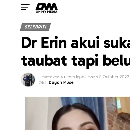
SELEBRITI
Dr Erin akui suk
taubat tapi bel
Diterbitkan
4 years lepas
pada
8 October 2022
Oleh
Dayah Muse