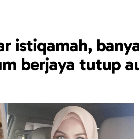
ar istiqamah, banya
um berjaya tutup a