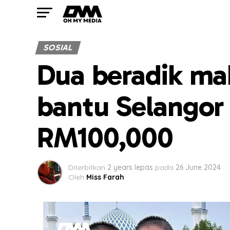
SOSIAL
Dua beradik ma
bantu Selangor
RM100,000
Diterbitkan
2 years lepas
pada
26 June 2024
Oleh
Miss Farah