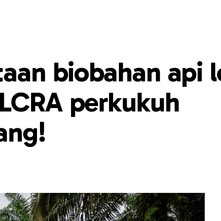
taan biobahan api l
ELCRA perkukuh
ang!