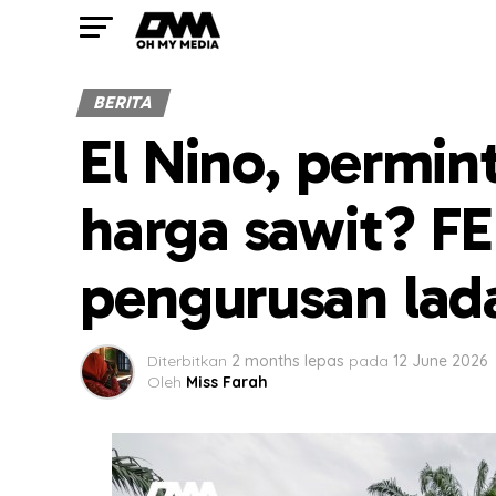
BERITA
El Nino, permin
harga sawit? F
pengurusan lad
Diterbitkan
2 months lepas
pada
12 June 2026
Oleh
Miss Farah