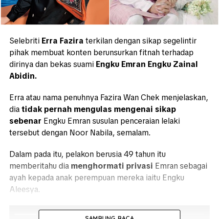
Selebriti
Erra Fazira
terkilan dengan sikap segelintir
pihak membuat konten berunsurkan fitnah terhadap
dirinya dan bekas suami
Engku Emran Engku Zainal
Abidin.
Erra atau nama penuhnya Fazira Wan Chek menjelaskan,
dia
tidak pernah mengulas mengenai sikap
sebenar
Engku Emran susulan penceraian lelaki
tersebut dengan Noor Nabila, semalam.
Dalam pada itu, pelakon berusia 49 tahun itu
memberitahu dia
menghormati privasi
Emran sebagai
ayah kepada anak perempuan mereka iaitu Engku
Aleesya.
SAMBUNG BACA