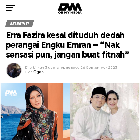
SELEBRITI
Erra Fazira kesal dituduh dedah
perangai Engku Emran – “Nak
sensasi pun, jangan buat fitnah”
Diterbitkan
3 years lepas
pada
26 September 2023
Oleh
Ogen