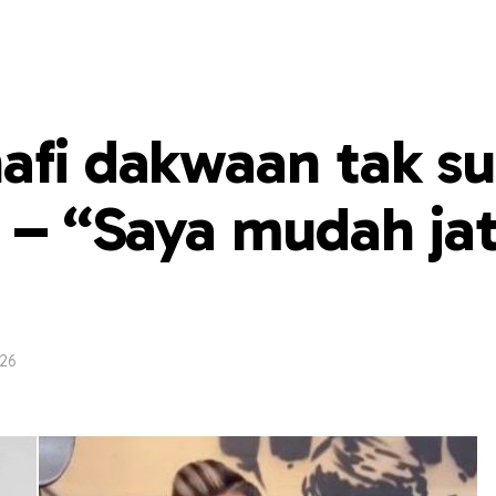
nafi dakwaan tak s
k – “Saya mudah ja
26