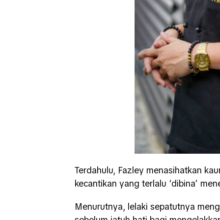
Terdahulu, Fazley menasihatkan kau
kecantikan yang terlalu ‘dibina’ me
Menurutnya, lelaki sepatutnya menge
sebelum jatuh hati bagi mengelakka