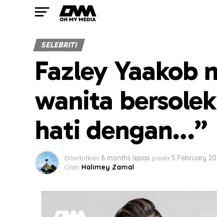
SELEBRITI
Fazley Yaakob 
wanita bersole
hati dengan…”
Diterbitkan
6 months lepas
pada
5 February 20
Oleh
Halimey Zamal