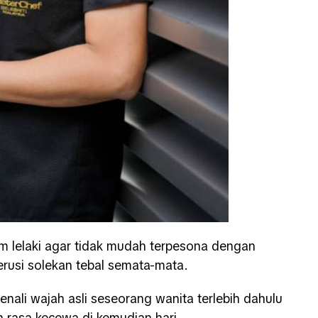
m lelaki agar tidak mudah terpesona dengan
nerusi solekan tebal semata-mata.
nali wajah asli seseorang wanita terlebih dahulu
n rasa kecewa di kemudian hari.