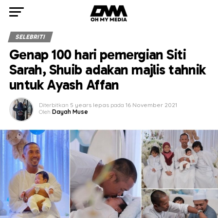
SELEBRITI
Genap 100 hari pemergian Siti
Sarah, Shuib adakan majlis tahnik
untuk Ayash Affan
Diterbitkan
5 years lepas
pada
16 November 2021
Oleh
Dayah Muse