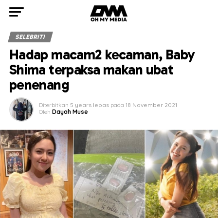
SELEBRITI
Hadap macam2 kecaman, Baby
Shima terpaksa makan ubat
penenang
Diterbitkan
5 years lepas
pada
18 November 2021
Oleh
Dayah Muse