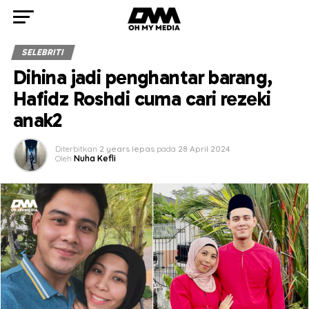
SELEBRITI
Dihina jadi penghantar barang,
Hafidz Roshdi cuma cari rezeki
anak2
Diterbitkan
2 years lepas
pada
28 April 2024
Oleh
Nuha Kefli