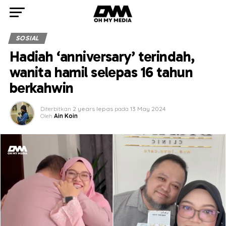
SOSIAL
Hadiah ‘anniversary’ terindah,
wanita hamil selepas 16 tahun
berkahwin
Diterbitkan
2 years lepas
pada
13 May 2024
Oleh
Ain Koin