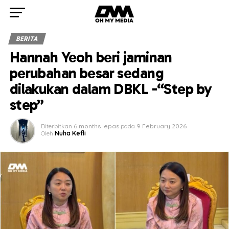
BERITA
Hannah Yeoh beri jaminan
perubahan besar sedang
dilakukan dalam DBKL -“Step by
step”
Diterbitkan
6 months lepas
pada
9 February 2026
Oleh
Nuha Kefli