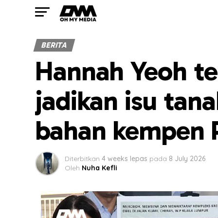
BERITA
Hannah Yeoh teg
jadikan isu tan
bahan kempen 
Diterbitkan
4 weeks lepas
pada
8 July 2026
Oleh
Nuha Kefli