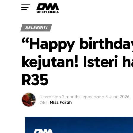
SELEBRITI
“Happy birthda
kejutan! Isteri
R35
Diterbitkan
2 months lepas
pada
3 June 2026
Oleh
Miss Farah