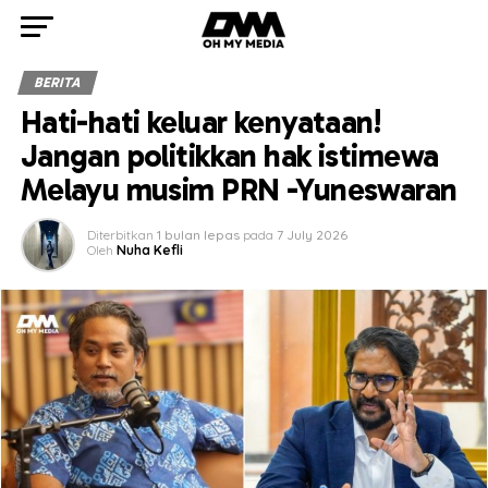
BERITA
Hati-hati keluar kenyataan!
Jangan politikkan hak istimewa
Melayu musim PRN -Yuneswaran
Diterbitkan
1 bulan lepas
pada
7 July 2026
Oleh
Nuha Kefli