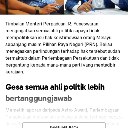
Timbalan Menteri Perpaduan, R. Yuneswaran
mengingatkan semua ahli politik supaya tidak
mempolitikkan isu hak keistimewaan orang Melayu
sepanjang musim Pilihan Raya Negeri (PRN). Beliau
menegaskan perlindungan terhadap hak tersebut sudah
termaktub dalam Perlembagaan Persekutuan dan tidak
bergantung kepada mana-mana parti yang mentadbir
kerajaan.
Gesa semua ahli politik lebih
bertanggungjawab
Memetik laporan daripada Astro Awani, Perlembagaan
Persekutuan merupakan undang-undang tertinggi negara
dan sebarang peruntukan berkaitan hak yang dilindungi
SAMBUNG BACA