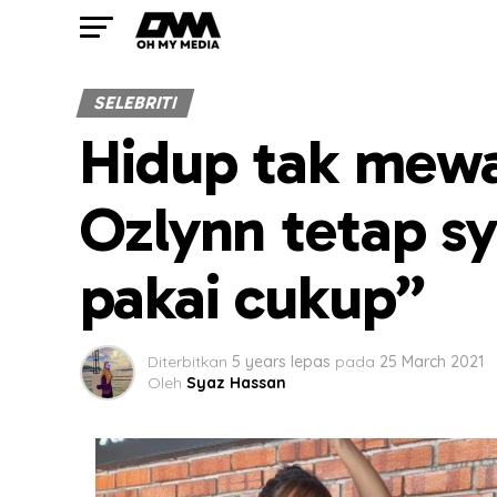
SELEBRITI
Hidup tak mewa
Ozlynn tetap sy
pakai cukup”
Diterbitkan
5 years lepas
pada
25 March 2021
Oleh
Syaz Hassan