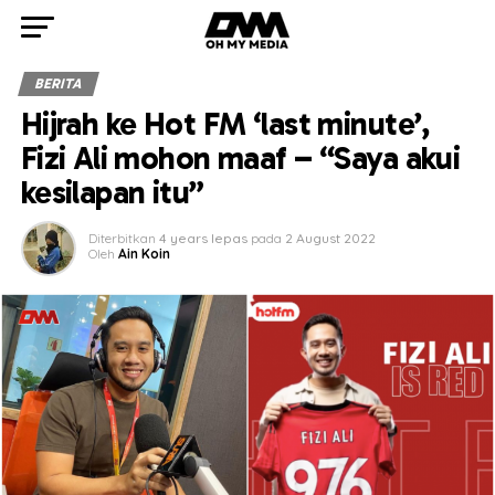
BERITA
Hijrah ke Hot FM ‘last minute’,
Fizi Ali mohon maaf – “Saya akui
kesilapan itu”
Diterbitkan
4 years lepas
pada
2 August 2022
Oleh
Ain Koin