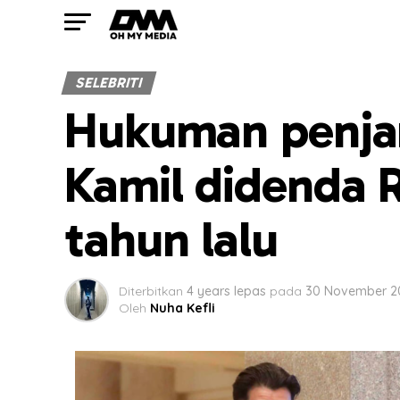
SELEBRITI
Hukuman penjar
Kamil didenda 
tahun lalu
Diterbitkan
4 years lepas
pada
30 November 2
Oleh
Nuha Kefli