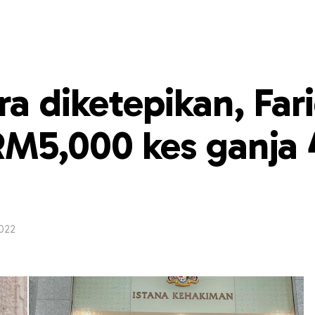
a diketepikan, Far
RM5,000 kes ganja 
022