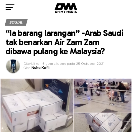
SOSIAL
“Ia barang larangan” -Arab Saudi
tak benarkan Air Zam Zam
dibawa pulang ke Malaysia?
Diterbitkan
5 years lepas
pada
25 October 2021
Oleh
Nuha Kefli