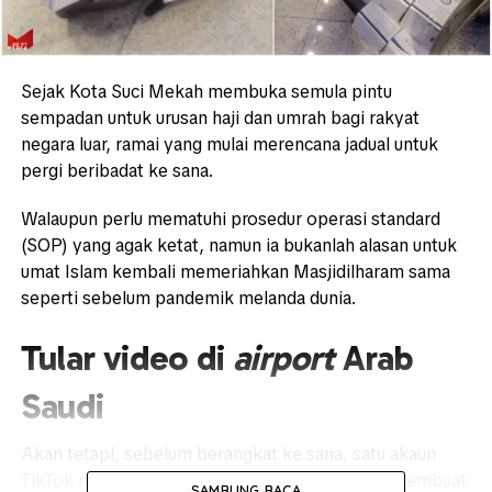
Sejak Kota Suci Mekah membuka semula pintu
sempadan untuk urusan haji dan umrah bagi rakyat
negara luar, ramai yang mulai merencana jadual untuk
pergi beribadat ke sana.
Walaupun perlu mematuhi prosedur operasi standard
(SOP) yang agak ketat, namun ia bukanlah alasan untuk
umat Islam kembali memeriahkan Masjidilharam sama
seperti sebelum pandemik melanda dunia.
Tular video di
airport
Arab
Saudi
Akan tetapi, sebelum berangkat ke sana, satu akaun
TikTok menggunakan nama @masjidbesi telah membuat
SAMBUNG BACA