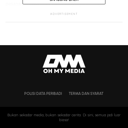
pesanan kepada umat Islam yang ingin berangkat
mengerjakan umrah supaya tidak membeli atau
ADVERTISEMENT
membawa pulang air Zam Zam ke Tanah Air kerana ia
sudah tidak dibenarkan.
@masjidbesi
Air Zam-Zam tidak
dibenarkan dibawa balik
ke Malaysia
#fyp
#airzamzam
POLISI DATA PERIBADI
TERMA DAN SYARAT
♬ original sound - Masjid Besi - Masjid Besi
Bukan sekadar media, bukan sekadar cerita. Di sini, semua jadi luar
biasa!